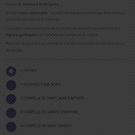
le plan de
Ventura Rodríguez
.
De style
néo-classique
: façade classique encadrée par deux tours et
précédée d’un parvis à colonnes.
Les lignes néo-classiques de la façade ne laissent pas entrevoir les
lignes gothiques
de l’intérieur du temple et du cloître.
Pour unir la façade à la cathédrale il a fallu construire la dernière partie
du temple.
0 FAÇADE
1 CLOCHES TOUR NORD
2 CHAPELLE DE SAINT JEAN BAPTISTE
3 CHAPELLE DE SAINTE CHRISTINE
4 CHAPELLE DE SAINT JOSEPH