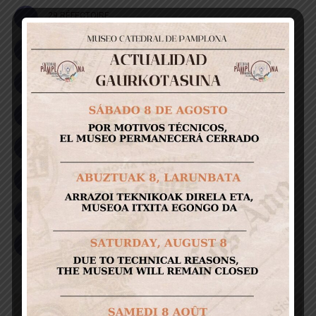
29 RÉFECTOIRE
30 CUISINE
32 CHAPELLE BARBAZANA
34 CHAPELLE DE SAINT JEAN L´EVANGÉLISTE
35 CHAPELLE DE SAINTE CATHERINE
37 CLOCHES TOUR SUD
39 PORTE DE SAINT JOSEPH
40 SACRISTIE MAJEURE