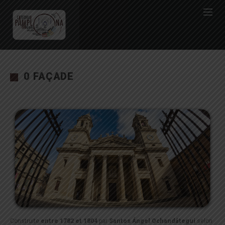
0 FAÇADE
Construite
entre 1782 et 1804
par
Santos Ángel Ochandátegui
selon