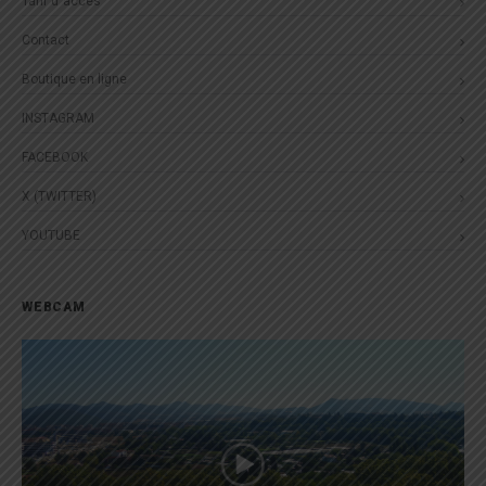
Tarif d´accès
Contact
Boutique en ligne
INSTAGRAM
FACEBOOK
X (TWITTER)
YOUTUBE
WEBCAM