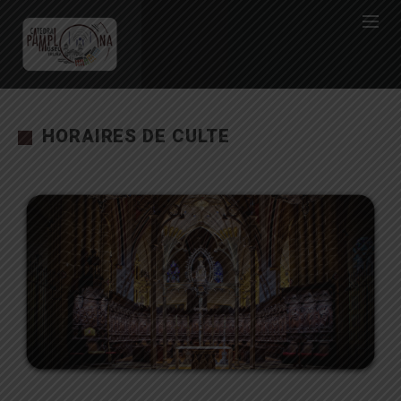
HORAIRES DE CULTE