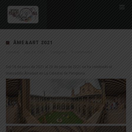
ÂME&ART 2021
catedral
·
juin 24, 2021
·
Catégorie
·
0 comments
Del 18 de junio de 2021 al 20 de junio de 2021 se ha celebrado el
mercadillo Âme&art en La Catedral de Pamplona.