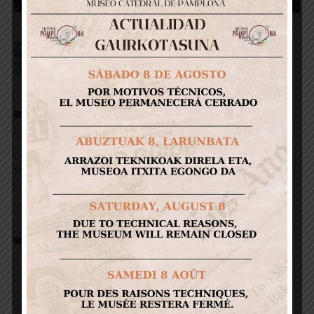
Facebook
Pinterest
Twitter
Google+
DESCUBRE LA CATEDRAL INFANTIL
avril 27, 2017
·
0 comments
Con este espacio permanente, la catedral pretende acercar sus
Misterios y
1680
1
Read more
SEMANA SANTA – CATEDRAL DE PAMPLONA –
2021
avril 01, 2021
·
0 comments
2128
0
Read more