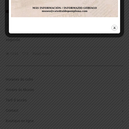
ENTREVISTA A ESTELA CHOCARRO, AUTORA DE
“NADIE HA MUERTO EN LA CATEDRAL”
avril 27, 2017
·
0 comments
La Catedral de Pamplona es el escenario, junto con Leyre y Ujué, de la
segunda
1044
0
Read more
Horaires du culte
Horaire du Musée
Tarif d´accès
Contact
Boutique en ligne